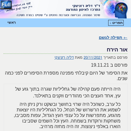
ראשי
תפריט ↓
דילוג לתוכן המשני
דילוג לתוכן העיקרי
←
תפילה לגשם
ניווט בפוסטים
אור הירח
פורסם בתאריך
20/11/2021
מאת
דליה רזניצקי
פורסם ב 19.11.21
את הסיפור של היום קיבלתי מפנינה מספרת הסיפורים לפני כמה
שנים.
היה הייתה פעם קהילה של גחליליות שגרה בתוך גזע של
עץ, אחד העצים הכי מהודרים וזקנים בתאילנד.
כל ערב, כשהכל היה שרוי בחושך ובשקט ורק ניתן היה
לשמוע את הרשרוש של הנחל, כל הגחליליות היו יוצאות
מהגזע, מתפרשות על כל ענפי העץ הגדול, עפות מסביבו,
משחקות ורוקדות בשמחה. העץ וכל השמים שסביבו
הוארו באלפי ניצוצות. זה היה מחזה מרהיב.