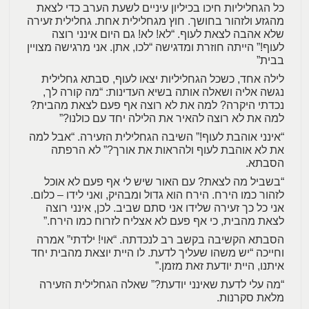
כל הגחליליות חיכו בכיליון עיניים לשעת הערב כדי לצאת
מהגזע ולזהור בחושך. חוץ מגחלילית אחת. גחלילית זעירה
שלא אהבה לצאת לעוף. “לא! לא! גם היום אינני רוצה
לעוף!” הייתה חוזרת ומדגישה “לכו, אתן. אני מרגישה מצויין
בבית”
לילה אחד, כשכל הגחליליות יצאו לעוף, סבתא גחלילית
נגשה אליה ושאלה אותה בשיא העדינות: “מה קורה לך,
נכדתי היקרה? למה את לא רוצה אף פעם לצאת מהבית?
למה את לא רוצה להאיר את הלילה יחד עם כולנו?”
“אינני אוהבת לעוף!” השיבה הגחלילית הזעירה. “אבל למה
את לא אוהבת לעוף ולהראות את אורך?” לא הרפתה
הסבתא.
“בשביל מה לצאת? עם האור שיש לי אף פעם לא אוכל
לזהור כמו הירח. הירח הוא גדול ומבהיק, ואני לידו – כלום.
אני כל כך זעירה שלידו אני סתם שביב. לכן, אינני רוצה
לצאת מהבית, כי אף פעם לא אצליח לזרוח כמו הירח.”
הסבתא הקשיבה בקשב רב לנכדתה. “אוי! ילדתי” אמרה
וחייכה “יש משהו שעליך לדעת. לו היית יוצאת מהבית יחד
איתנו, היית יודעת זאת מזמן.”
“מה עלי לדעת שאינני יודעת?” שאלה הגחלילית הזעירה
מלאת סקרנות.