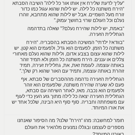
“עליך לדעת שלירח אין אותו אור כל לילה” השיבה הסבתא
“הירח משתנה כל לילה. יש לילות שהוא עגול כמו כדור
זורח מעל השמיים. אבל יש לילות שהוא מתחבא, זוהרו
נעלם וכל העולם שרוי בחושך עמוק.”
“באמת, יש לילות שהירח נעלם?” שאלה בתדהמה
הגחלילית הזעירה.
“בוודאי! ילדתי” המשיכה הסבתא בהסבריה. “הירח
משתנה כל הזמן. לפעמים הוא גדל, ולפעמים הוא קטן. יש
לילות שהוא עצום בצבע אדום, ולילות שהוא נעלם מאחורי
צללים או עננים. הירח משתנה כל הזמן ולא תמיד זוהר
באותה עוצמה. לעומת זאת, את, גחלילית זעירה, תמיד
זוהרת באותה עוצמה, ותמיד עם האור שהוא רק שלך.”
הגחלילית הזעירה נדהמה מההסברים של סבתא. אף
פעם לא שערה שהירח משתנה, שלפעמים הוא זוהר
ולפעמים הוא נכבה. מאז, לאחר השיחה עם סבתא,
הגחלילית הזעירה יצאה כל לילה מתוך גזע העץ כדי לעוף
עם משפחתה וחבריה. סוף סוף היא הבינה, שלכל אחד יש
את אורו המיוחד.
חומר למחשבה: מהו “הירח” שלנו? מה הסיפור שאנחנו
מספרים לעצמנו ובגללו נמנעים מלהאיר את העולם
באורנו המיוחד?