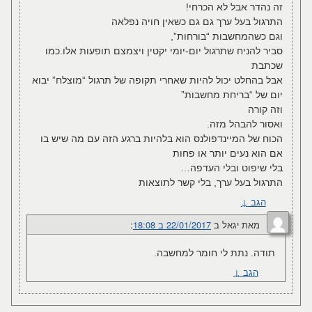
זה נהדר אבל לא הכרחי!
התרגול בעל ערך גם גם כשאין חויה נפלאה
וגם כשהמחשבות “בורחות”,
סביר להניח שתרגול יום-יומי יקטין ויצמצם תופעות אלו.כמו
שכתבת
אבל בהחלט יכול להיות שאחרי תקופה של תרגול “מוצלח” יבוא
יום של “בריחת מחשבות”
וזה קורה
ואסור להבהל מזה.
הכוח של המיינדפולנס הוא בלהיות ברגע הזה עם מה שיש בו
אם הוא נעים יותר או פחות
בלי שיפוט ובלי העדפה…
התרגול בעל ערך, בלי קשר לתוצאות
הגב
↓
מאת
יגאל
ב
22/01/2017 ב 18:08
:‏
תודה. נתת לי חומר למחשבה.
הגב
↓