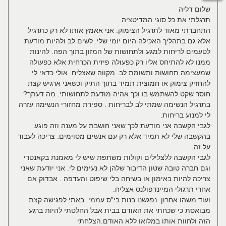
שלום דליה
תרגלתי את כל סוגי המדיטציה.
התחברתי מאוד לתרגיל הצימוק. אני אאמץ אותו לא רק כתרגיל
אלא גם בתהליך האכילה היום יומי שלי. לשים לב ולהיות מודעת
לטעמים לריחות למגע ולתחושות של המזון בתוך הפה. להינות
ממנו לא להתיחס אליו רק כפעולה פיזית הכרחית אלא כפעולה
שמעצימה תחושות ותשומת לב. מקווה שאצליח. אולי כדאי לי
להחזיק צימוק או חמוצית תמיד בתוך התיק וכשאני ארגיש קצת
חוסר שקט להשתמש בו וכך אהיה מודעת לתחושותי. מה דעתך?
בתרגיל הנשימה שמתי לב לבריחות . ספירת מחזורי הנשימה עזרה
לי למנוע בריחות.
לגבי הקשבה אני מודעת לכך שאני חושבת על מענה וזה פוגע
בהקשבה שלי לא תמיד אלא רק עם אנשים מסוימים. צריכה לעבוד
על זה.
לגבי הקשבה ללצלילים וקולות משתפת שיש לי מאמנת בקאנטרי
וגם חברה טובה שטון הדיבור שלהן לא נעימים לי. אני יודעת שאני
צריכה להיות באימון או בשיחה בלי שיפוט והעדפה . אבדוק אם
אחרי תרגולי המיינדפולנס אצליח.
ועוד משהו אחרון. נפגשנו בנות בי”ס עממי .באתי לפגישה קצת
מבואסת כי שכחתי את האודם בבית אבל החלטתי להיות ברגע
הזה ולחוות אותו במלואו ללא האודם.הצלחתי