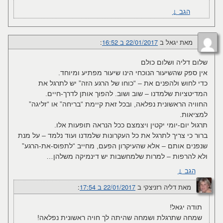
הגב
↓
מאת
יגאל
ב
22/01/2017 ב 16:52
:‏
שלום דליה ושלום כולם
אין ספק שהשיעור הנוכחי הינו שיעור מפתיע ומיוחד.
כדי לחוש ולהפנים את – “כוחו של הרגע הזה” יש לתרגל את
המדיטציות שלמדנו – שוב ושוב. להפוך אותן לדרך-חיים.
החוויה הראשונית נפלאה, ובכל זאת קיימת “בריחה” או “זליגה”
למציאות.
תרגול יום-יומי יקטין ויצמצם ככל הנראה תופעות אלו.
ברור כי צריך לתרגל את כל העקרונות שלמדנו ועוד נלמד – על מנת
שנפנים אותם – אלא שהעיקרון הפעם, מחייב “לתפוס-את-הרגע”
ולא להרפות – למרות שלמחשבות יש דינמיקה משלהן…
הגב
↓
מאת
דליה רזניצקי
ב
22/01/2017 ב 17:54
:‏
תודה יגאל!
שמחה שתרגלת ושמחה שהיתה לך חויה ראשונית נפלאה!