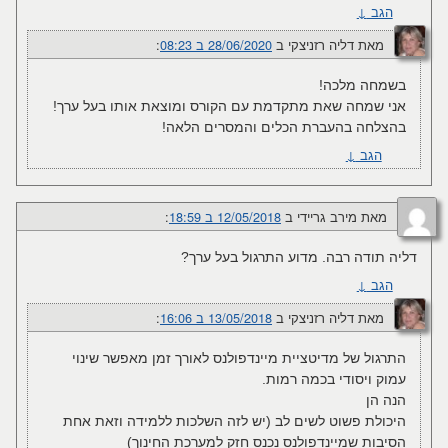
הגב
↓
מאת
דליה רזניצקי
ב
28/06/2020 ב 08:23
:‏
בשמחה מלכה!
אני שמחה שאת מתקדמת עם הקורס ומוצאת אותו בעל ערך!
בהצלחה בהעברת הכלים והמסרים הלאה!
הגב
↓
מאת
מירב גריידי
ב
12/05/2018 ב 18:59
:‏
דליה תודה רבה. מדוע התרגול בעל ערך?
הגב
↓
מאת
דליה רזניצקי
ב
13/05/2018 ב 16:06
:‏
התרגול של מדיטציית מיינדפולנס לאורך זמן מאפשר שינוי
עמוק ויסודי בכמה רמות.
הנה הן
היכולת פשוט לשים לב (יש לזה השלכות ללמידה וזאת אחת
הסיבות שמיינדפולנס נכנס חזק למערכת החינוך)