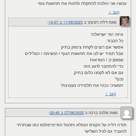
עכשיו אני הולכת להתקלח ולחוות את תחושות גופי
הגב
↓
מאת
דליה רזניצקי
ב
11/06/2023 ב 14:07
:‏
איזה יופי ישראלה!
כל הכבוד.
אפשר אם רוצים לקחת צימוק בתיק
אבל תמיד יש לנו את תחושות הגוף / הנשימה / הצלילים
שמסביב / המראות
כדי להתחבר לרגע הזה
גם אם לא לקחנו כלום בתיק.
נכון?
תמשיכי ככה! את תלמידה מצטינת!
הגב
↓
מאת
מלכה ברכה
ב
27/06/2020 ב 20:45
:‏
תודה דליה על הקורס הנפלא ותרגול המיינדפולנס כמו שבחרתי
להעביר גם לגיל השלישי