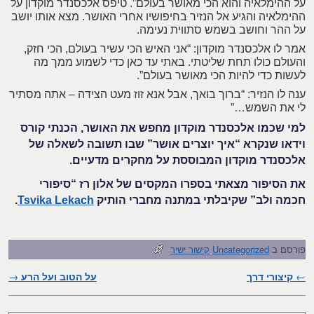
על ההימלאיה והוא הכי מאושר בעולם”. טיפס אלכסנדר מוקדון על
ההימלאיה והגיע אל הנזיר בחיפושיו אחרי האושר. מצא אותו יושב
על ההר וחושב בשמש סתווית נעימה.
אמר לו אלכסנדר מוקדון: “אני האיש הכי עשיר בעולם, הכי חזק,
והעולם כולו תחת שליטתי. באתי עד כאן כדי לשמוע ממך מה
לעשות כדי להיות הכי מאושר בעולם”.
ענה לו הנזיר: “ברוך בואך, אבל אנא זוז מעט הצידה – אתה מסתיר
לי את השמש…”
למי שכמו אלכסנדר מוקדון מחפש את האושר, הכנתי קורס
וידאו שנקרא “איך יוצרים אושר” שבו תשובה לשאלה של
אלכסנדר מוקדון המבוססת על מחקרים מדעיים
.
את הסיפור מצאתי בספרו המקסים של אלון רז “סיפורי
חכמה ולב” שקיבלתי במתנה מחברי הותיק
Tsvika Lekach
.
פורסם ב
Uncategorized
קישור ישיר
←
קיצורי דרך
ניווט בפוסטים
על הטוב ועל הרע
→