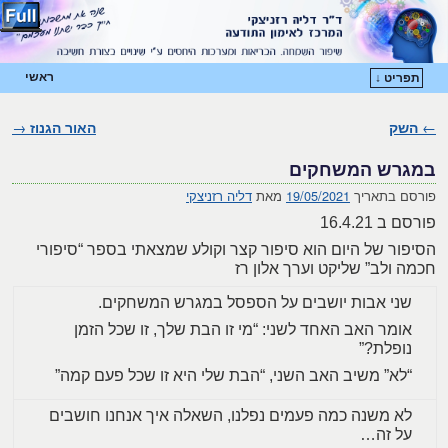
ראשי
תפריט ↓
דילוג לתוכן המשני
דילוג לתוכן העיקרי
←
השק
ניווט בפוסטים
האור הגנוז
→
במגרש המשחקים
פורסם בתאריך
19/05/2021
מאת
דליה רזניצקי
פורסם ב 16.4.21
הסיפור של היום הוא סיפור קצר וקולע שמצאתי בספר “סיפורי
חכמה ולב” שליקט וערך אלון רז
שני אבות יושבים על הספסל במגרש המשחקים.
אומר האב האחד לשני: “מי זו הבת שלך, זו שכל הזמן
נופלת?”
“לא” משיב האב השני, “הבת שלי היא זו שכל פעם קמה”
לא משנה כמה פעמים נפלנו, השאלה איך אנחנו חושבים
על זה…