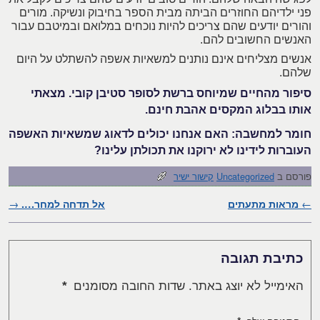
פני ילדיהם החוזרים הביתה מבית הספר בחיבוק ונשיקה. מורים
והורים יודעים שהם צריכים להיות נוכחים במלואם ובמיטבם עבור
האנשים החשובים להם.
אנשים מצליחים אינם נותנים למשאיות אשפה להשתלט על היום
שלהם.
סיפור מהחיים שמיוחס ברשת לסופר סטיבן קובי. מצאתי
אותו בבלוג המקסים אהבת חינם.
חומר למחשבה: האם אנחנו יכולים לדאוג שמשאיות האשפה
העוברות לידינו לא ירוקנו את תכולתן עלינו?
פורסם ב
Uncategorized
קישור ישיר
←
ניווט בפוסטים
מראות מתעתים
אל תדחה למחר….
→
כתיבת תגובה
האימייל לא יוצג באתר.
שדות החובה מסומנים
*