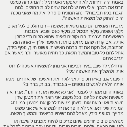
באמת היה ידידותי. לא התאפקתי ואמרתי לו: “הנהג הזה כמעט
הרס את רכבך ואולי היה שולח את שנינו לבית החולים! למה
הגבת בכזו חביבות?” ונהג המונית סיפר לי את מה שאני מכנה
היום “החוק של משאיות האשפה”.
מרבית האנשים הם כמו משאיות אשפה – הם הולכים לכל מקום
מלֵאֵי אשפה, מְלֵאֵי תסכולים, מלֵאֵי כעס ושבעי אכזבות.
כשאשפתם נערמת, הם זקוקים לאיזה שהוא מקום כדי לרוקן
אותה. אם קורה שהם מרוקנים את האשפה עליך – ואתה הוא
הכתובת, אל תקח את זה ברמה האישית, פשוט חייך, נופף בידך,
אחל להם כל-טוב והמשך הלאה. כך תהיה מאושר יותר מאשר אם
תריב איתם.
התחלתי לחשוב, באיזו תכיפות אני נותן למשאיות אשפה לדרוס
אותי ולהשליך את האשפה עלי?
חשבתי גם, באיזו תכיפות אני לוקח את האשפה של אחרים ומפזר
אותה הלאה לאנשים נוספים – בעבודה, בבית, ברחוב?
באותו היום אמרתי לעצמי, “אני לא אעשה את זה יותר”. אני רואה
משאיות אשפה כל יום ובכל מקום. אני רואה את המטען שהן
נושאות ואני רואה אותן כשהן מגיעות לרוקן את מטענן. כמו נהג
המונית שלי דאז, אני לא הופך את זה למשהו אישי; אני פשוט
מחייך, מנופף בידי, מאחל להם “שיהיו בריאים” וממשיך הלאה.
מנהיגים טובים יודעים שהם צריכים להיות מוכנים לישיבה או
לפגישה הבאה שלהם. הורים טובים יודעים שהם צריכים לקבל את