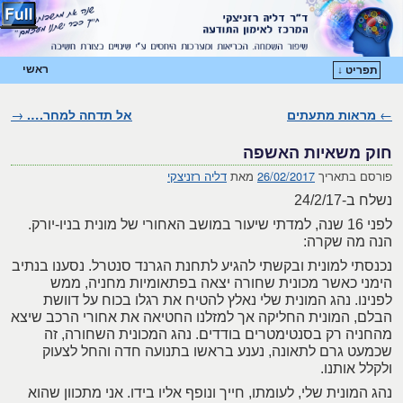
ראשי
תפריט ↓
דילוג לתוכן המשני
דילוג לתוכן העיקרי
←
ניווט בפוסטים
מראות מתעתים
אל תדחה למחר….
→
חוק משאיות האשפה
פורסם בתאריך
26/02/2017
מאת
דליה רזניצקי
נשלח ב-24/2/17
לפני 16 שנה, למדתי שיעור במושב האחורי של מונית בניו-יורק.
הנה מה שקרה:
נכנסתי למונית ובקשתי להגיע לתחנת הגרנד סנטרל. נסענו בנתיב
הימני כאשר מכונית שחורה יצאה בפתאומיות מחניה, ממש
לפנינו. נהג המונית שלי נאלץ להטיח את רגלו בכוח על דוושת
הבלם, המונית החליקה אך למזלנו החטיאה את אחורי הרכב שיצא
מהחניה רק בסנטימטרים בודדים. נהג המכונית השחורה, זה
שכמעט גרם לתאונה, נענע בראשו בתנועה חדה והחל לצעוק
ולקלל אותנו.
נהג המונית שלי, לעומתו, חייך ונופף אליו בידו. אני מתכוון שהוא