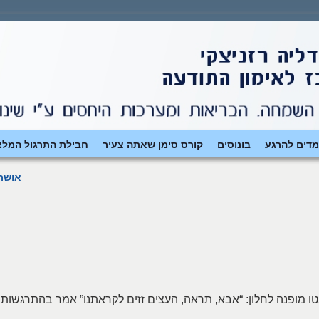
מדים להרגע
בונוסים
קורס סימן שאתה צעיר
חבילת התרגול המלא
אושר
רכבת כשמבטו מופנה לחלון: “אבא, תראה, העצים זזים לקראתנו” אמר בהתרגשות.