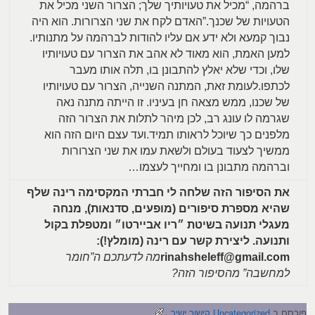
ברהמה, “מכיל את טעויותיך שלך; הצרור השני מכיל את
הטעויות של שכנך.”האדם לקח את שני הצרורות. הוא היה
נבוך קמעא ולא ידע אם עליו להודות לברהמה על מתנותיו.
למען האמת, הוא מאוד לא אהב את הצרור עם טעויותיו
שלו, וכדי שלא יאלץ להתבונן בו, תלה אותו מעבר
לכתפו.לעומת זאת, המתנה השנייה, הצרור עם טעויותיו
של שכנו, ממש מצאה חן בעיניו. זו הייתה מתנה נאה
שגרמה לו עונג רב, לכן מיהר לתלות את הצרור הזה
מלפנים כך שיוכל לראותו תמיד.ועד עצם היום הזה הוא
ממשיך לצעוד בעולם ולשאת עמו את שני הצרורות
וברהמה מתבונן בו ומחייך לעצמו…
את הסיפור הזה שלחה לי חברתי המקסימה רינה שלף
שהיא מספרת סיפורים (מופעים, סדנאות), מנחה
מעגלי תנועה בשיטת ״ריו אביירטו״ ומטפלת בקול
ותנועה. ליצירת קשר עם רינה (מומלץ!):
rinahsheleff@gmail.com
מה לדעתכם ה”חומר
למחשבה” מהסיפור הזה?
פורסם ב
Uncategorized
קישור ישיר