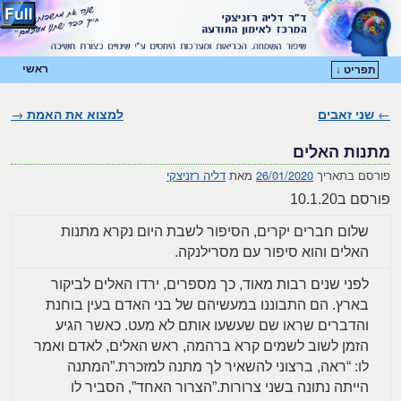
ראשי
תפריט ↓
דילוג לתוכן המשני
דילוג לתוכן העיקרי
←
שני זאבים
ניווט בפוסטים
למצוא את האמת
→
מתנות האלים
פורסם בתאריך
26/01/2020
מאת
דליה רזניצקי
פורסם ב10.1.20
שלום חברים יקרים, הסיפור לשבת היום נקרא מתנות
האלים והוא סיפור עם מסרילנקה.
לפני שנים רבות מאוד, כך מספרים, ירדו האלים לביקור
בארץ. הם התבוננו במעשיהם של בני האדם בעין בוחנת
והדברים שראו שם שעשעו אותם לא מעט. כאשר הגיע
הזמן לשוב לשמים קרא ברהמה, ראש האלים, לאדם ואמר
לו: “ראה, ברצוני להשאיר לך מתנה למזכרת.”המתנה
הייתה נתונה בשני צרורות.”הצרור האחד”, הסביר לו