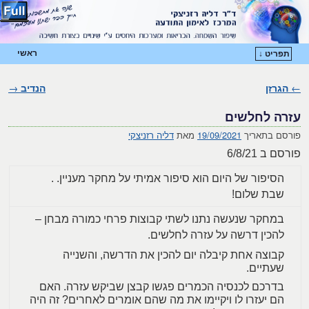
ראשי
תפריט ↓
דילוג לתוכן המשני
דילוג לתוכן העיקרי
←
הגרזן
ניווט בפוסטים
הנדיב
→
עזרה לחלשים
פורסם בתאריך
19/09/2021
מאת
דליה רזניצקי
פורסם ב 6/8/21
הסיפור של היום הוא סיפור אמיתי על מחקר מעניין. .
שבת שלום!
במחקר שנעשה נתנו לשתי קבוצות פרחי כמורה מבחן –
להכין דרשה על עזרה לחלשים.
קבוצה אחת קיבלה יום להכין את הדרשה, והשנייה
שעתיים.
בדרכם לכנסיה הכמרים פגשו קבצן שביקש עזרה. האם
הם יעזרו לו ויקיימו את מה שהם אומרים לאחרים? זה היה