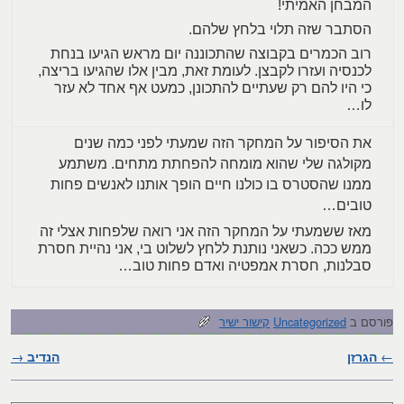
המבחן האמיתי!
הסתבר שזה תלוי בלחץ שלהם.
רוב הכמרים בקבוצה שהתכוננה יום מראש הגיעו בנחת
לכנסיה ועזרו לקבצן. לעומת זאת, מבין אלו שהגיעו בריצה,
כי היו להם רק שעתיים להתכונן, כמעט אף אחד לא עזר
לו…
את הסיפור על המחקר הזה שמעתי לפני כמה שנים
מקולגה שלי שהוא מומחה להפחתת מתחים. משתמע
ממנו שהסטרס בו כולנו חיים הופך אותנו לאנשים פחות
טובים…
מאז ששמעתי על המחקר הזה אני רואה שלפחות אצלי זה
ממש ככה. כשאני נותנת ללחץ לשלוט בי, אני נהיית חסרת
סבלנות, חסרת אמפטיה ואדם פחות טוב…
פורסם ב
Uncategorized
קישור ישיר
←
הגרזן
ניווט בפוסטים
הנדיב
→