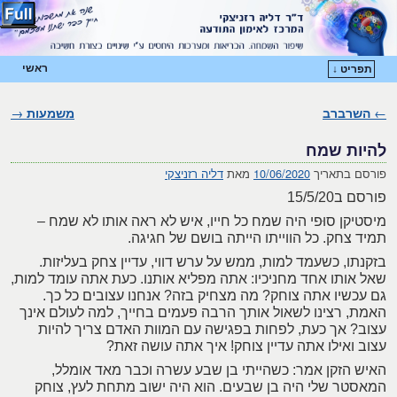
ראשי
תפריט ↓
דילוג לתוכן המשני
דילוג לתוכן העיקרי
←
השרברב
ניווט בפוסטים
משמעות
→
להיות שמח
פורסם בתאריך
10/06/2020
מאת
דליה רזניצקי
פורסם ב15/5/20
מיסטיקן סוּפי היה שמח כל חייו, איש לא ראה אותו לא שמח –
תמיד צחק. כל הווייתו הייתה בושם של חגיגה.
בזקנתו, כשעמד למות, ממש על ערש דווי, עדיין צחק בעליזות.
שאל אותו אחד מחניכיו: אתה מפליא אותנו. כעת אתה עומד למות,
גם עכשיו אתה צוחק? מה מצחיק בזה? אנחנו עצובים כל כך.
האמת, רצינו לשאול אותך הרבה פעמים בחייך, למה לעולם אינך
עצוב? אך כעת, לפחות בפגישה עם המוות האדם צריך להיות
עצוב ואילו אתה עדיין צוחק! איך אתה עושה זאת?
האיש הזקן אמר: כשהייתי בן שבע עשרה וכבר מאד אומלל,
המאסטר שלי היה בן שבעים. הוא היה ישוב מתחת לעץ, צוחק