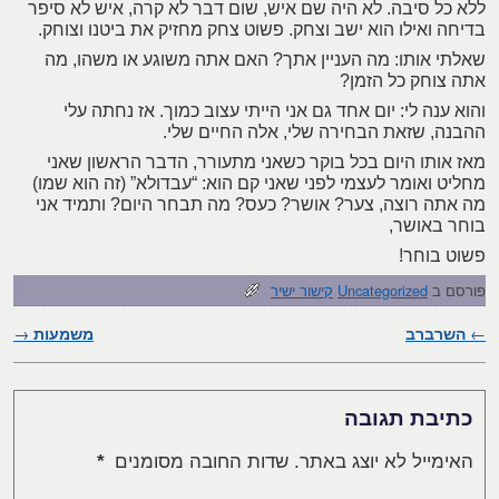
ללא כל סיבה. לא היה שם איש, שום דבר לא קרה, איש לא סיפר
בדיחה ואילו הוא ישב וצחק. פשוט צחק מחזיק את ביטנו וצוחק.
שאלתי אותו: מה העניין אתך? האם אתה משוגע או משהו, מה
אתה צוחק כל הזמן?
והוא ענה לי: יום אחד גם אני הייתי עצוב כמוך. אז נחתה עלי
ההבנה, שזאת הבחירה שלי, אלה החיים שלי.
מאז אותו היום בכל בוקר כשאני מתעורר, הדבר הראשון שאני
מחליט ואומר לעצמי לפני שאני קם הוא: “עבדולא” (זה הוא שמו)
מה אתה רוצה, צער? אושר? כעס? מה תבחר היום? ותמיד אני
בוחר באושר,
פשוט בוחר!
פורסם ב
Uncategorized
קישור ישיר
←
השרברב
ניווט בפוסטים
משמעות
→
כתיבת תגובה
האימייל לא יוצג באתר.
שדות החובה מסומנים
*